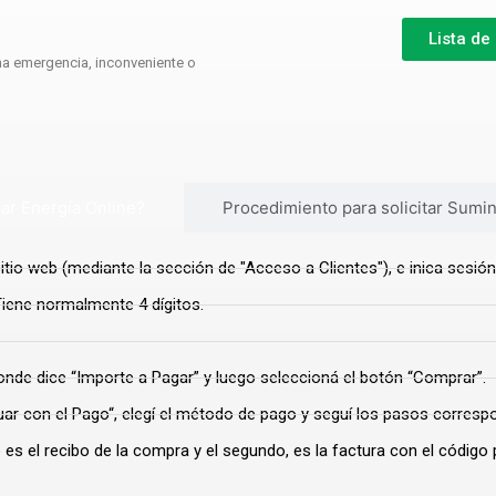
Lista de
na emergencia, inconveniente o
r Energía Online?
Procedimiento para solicitar Sumini
itio web (mediante la sección de "Acceso a Clientes"), e inica sesión
 Tiene normalmente 4 dígitos.
onde dice “Importe a Pagar” y luego seleccioná el botón “Comprar”.
uar con el Pago“, elegí el método de pago y seguí los pasos corresp
mero es el recibo de la compra y el segundo, es la factura con el códig