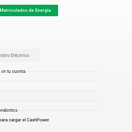
 Matriculados de Energía
stro Eléctrico
 en tu cuenta.
ondientes .
o para cargar el CashPower.