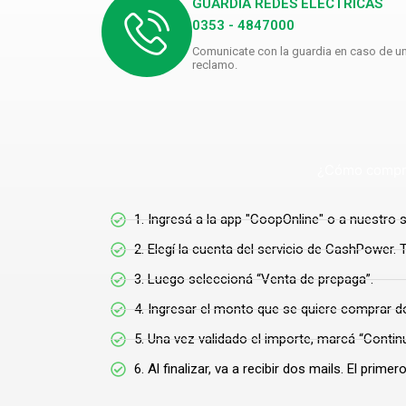
GUARDIA REDES ELÉCTRICAS
0353 - 4847000
Comunicate con la guardia en caso de u
reclamo.
¿Cómo compra
1. Ingresá a la app "CoopOnline" o a nuestro s
2. Elegí la cuenta del servicio de CashPower.
3. Luego seleccioná “Venta de prepaga”.
4. Ingresar el monto que se quiere comprar d
5. Una vez validado el importe, marcá “Contin
6. Al finalizar, va a recibir dos mails. El pri