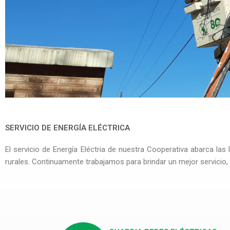
REDES
SERVICIO DE ENERGÍA ELÉCTRICA
ELÉCTRICA
El servicio de Energía Eléctria de nuestra Cooperativa abarca la
rurales. Continuamente trabajamos para brindar un mejor servicio,
Brindamos el servicio de Ene
Eléctrica a Hernando y zon