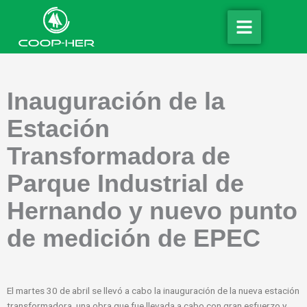
Ir
al
contenido
Inauguración de la
Estación
Transformadora de
Parque Industrial de
Hernando y nuevo punto
de medición de EPEC
El
martes 30 de abril se llevó a cabo la inauguración de la nueva estación
transformadora, una obra que fue llevada a cabo con gran esfuerzo y